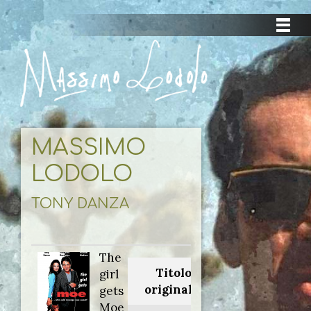
MASSIMO
LODOLO
TONY DANZA
The
Titolo
girl
originale:
gets
Moe