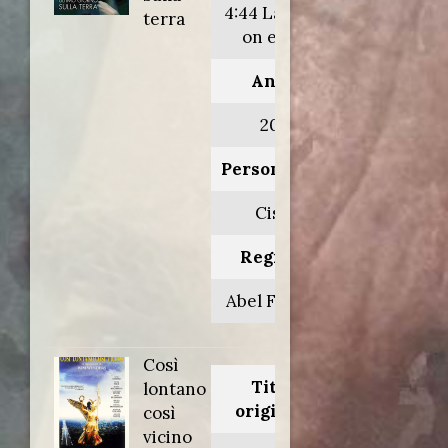
4:44 Last day
terra
on earth
Anno:
2011
Personaggio:
Cisco
Regia di:
Abel Ferrara
Così
Titolo
lontano
originale:
così
vicino