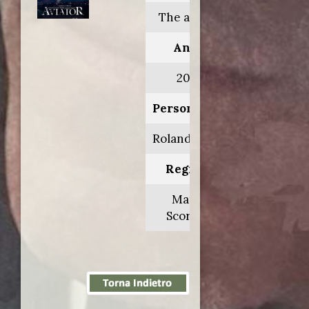
The aviator
Anno:
2004
Personaggio:
Roland Sweet
Regia di:
Martin
Scorsese