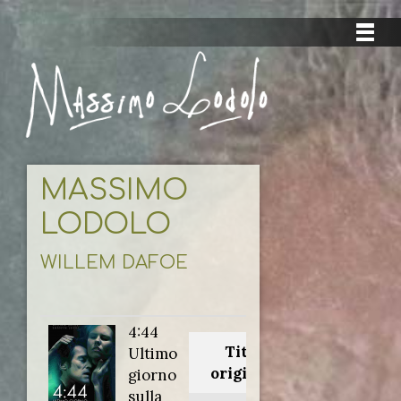
MASSIMO
LODOLO
WILLEM DAFOE
4:44
Titolo
Ultimo
originale:
giorno
sulla