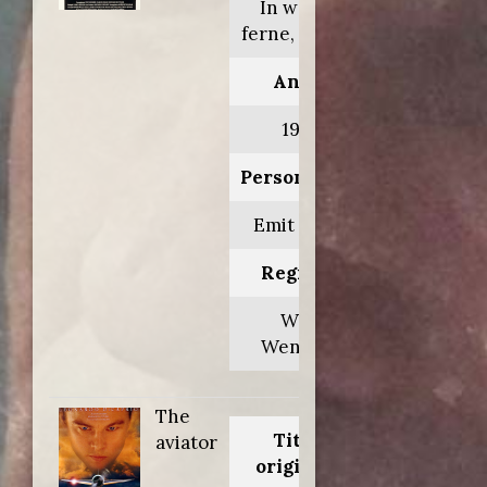
In weiter
ferne, so nah!
Anno:
1993
Personaggio:
Emit Flesti
Regia di:
Wim
Wenders
The
Titolo
aviator
originale: