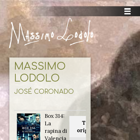
MASSIMO
LODOLO
JOSÉ CORONADO
Box 314:
Titolo
La
originale:
rapina di
Valencia