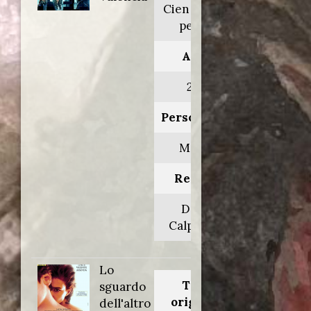
Cien años de
perdón
Anno:
2016
Personaggio:
Mellizo
Regia di:
Daniel
Calparsoro
Lo
Titolo
sguardo
originale:
dell'altro