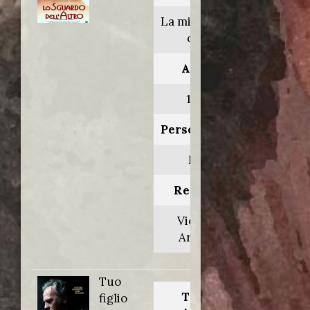
La mirada del
otro
Anno:
1998
Personaggio:
Elio
Regia di:
Vicente
Aranda
Tuo
Titolo
figlio