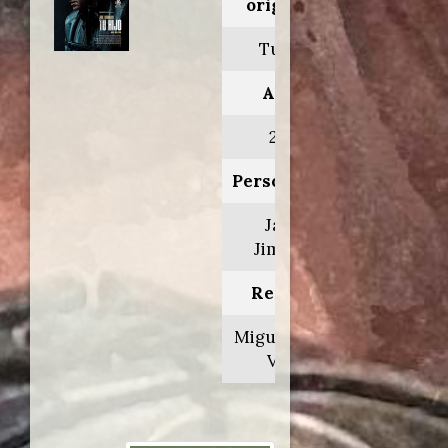
originale:
Tu hijo
Anno:
2018
Personaggio:
Jaime
Jiménez
Regia di:
Miguel Ángel
Vivas