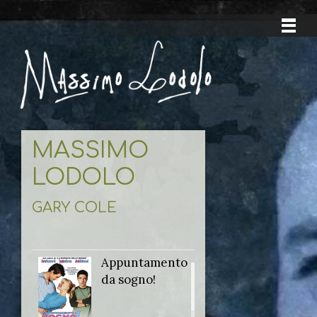
MASSIMO
LODOLO
GARY COLE
Appuntamento
Titolo
da sogno!
originale: