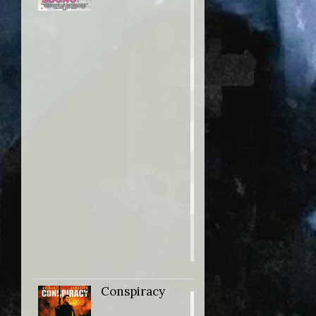
Win a date
with Ted
Hamilton!
Anno:
2004
Personaggio:
Henry Futch
Regia di:
Robert
Luketic
Conspiracy
Titolo