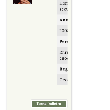
Homeland
security
Anno:
2008
Personaggio:
Enrico il
cuoco
Regia di:
George Gallo