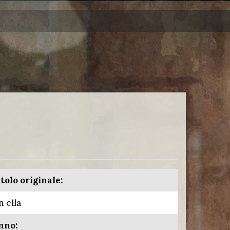
tolo originale:
n ella
nno: