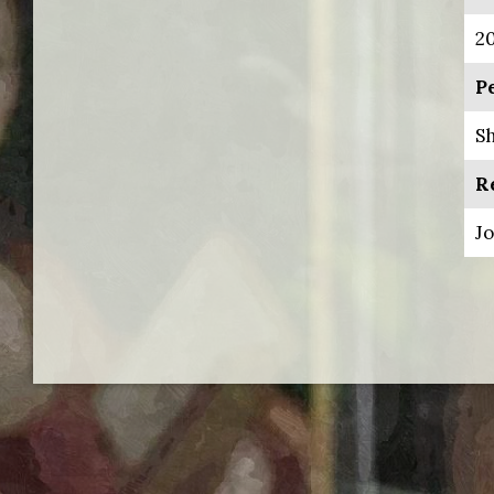
2
P
S
Re
J