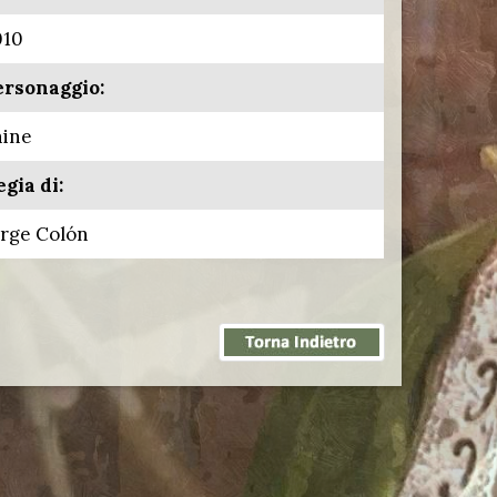
010
ersonaggio:
hine
gia di:
orge Colón