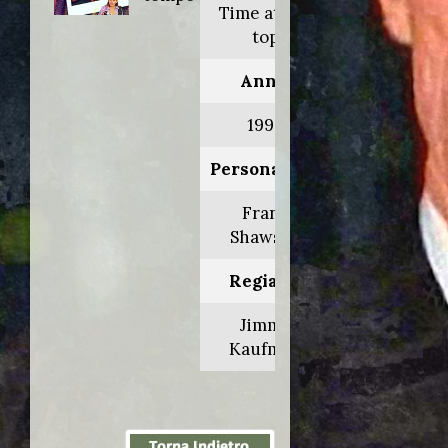
Time at the
top
Anno:
1999
Personaggio:
Frank
Shawson
Regia di:
Jimmy
Kaufman