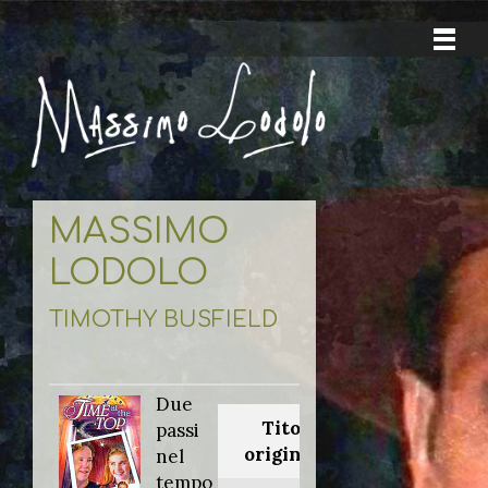
MASSIMO
LODOLO
TIMOTHY BUSFIELD
Due
Titolo
passi
originale:
nel
tempo