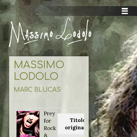
MASSIMO
LODOLO
MARC BLUCAS
Prey
Titolo
for
originale:
Rock
&