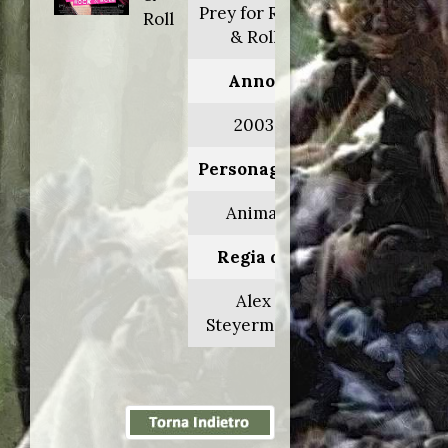
Prey for Rock
Roll
& Roll
Anno:
2003
Personaggio:
Animal
Regia di:
Alex
Steyermark