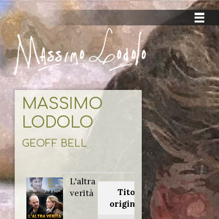
MASSIMO
LODOLO
GEOFF BELL
L'altra
Titolo
verità
originale: