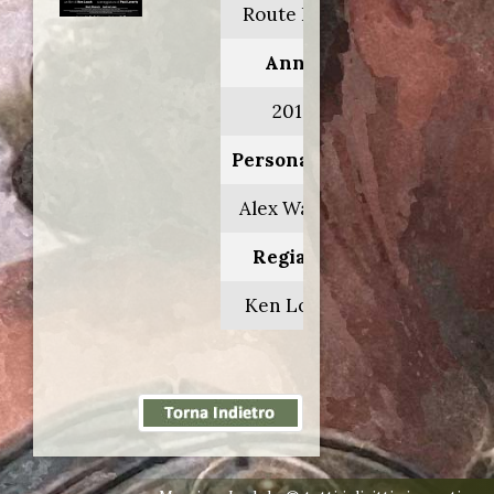
Route Irish
Anno:
2010
Personaggio:
Alex Walker
Regia di:
Ken Loach