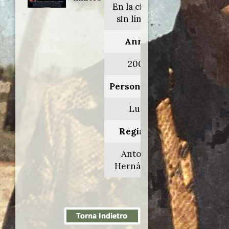
En la ciudad
sin límites
Anno:
2002
Personaggio:
Luís
Regia di:
Antonio
Hernández