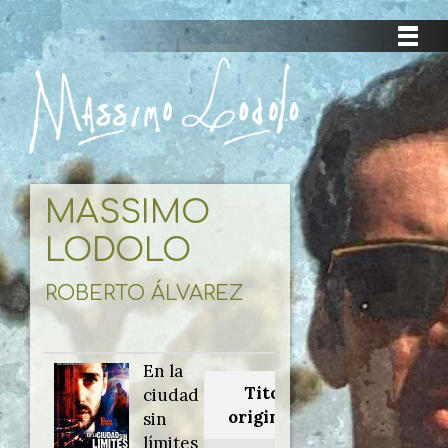
MASSIMO
LODOLO
ROBERTO ÁLVAREZ
En la
Titolo
ciudad
originale:
sin
límites