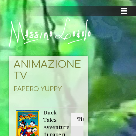
ANIMAZIONE
TV
PAPERO YUPPY
Duck
Titolo originale:
Tales -
Avventure
Duck Tales
di paperi