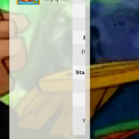
Anno:
1989
Personaggio:
(voce originale
n.d.)
Stagione.Episodio:
3.13
Regia di:
James T.
Walker/Jamie
Mitchell