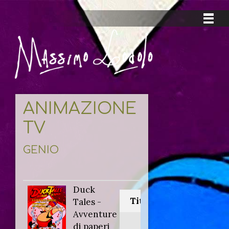
ANIMAZIONE
TV
GENIO
Duck
Titolo originale:
Tales -
Avventure
Duck Tales
di paperi