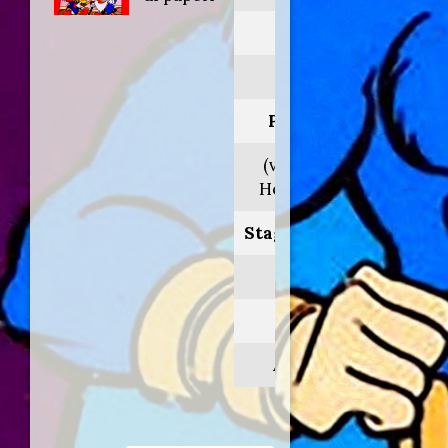
Anno:
1987
Personaggio:
(voce originale
Howard Morris)
Stagione.Episodio:
1.12
Regia di:
Alan Zaslove