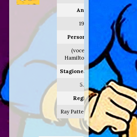
Anno:
1985
Personaggio:
(voce orig.
Hamilton Camp)
Stagione.Episodio:
5.37
Regia di:
Ray Patterson/vari