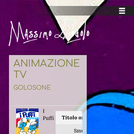
ANIMAZIONE
TV
GOLOSONE
I
Titolo originale:
Puffi
Smurfs