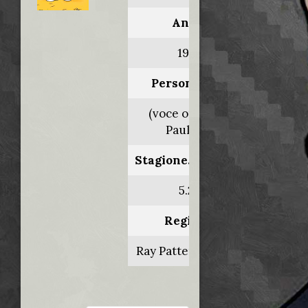
Anno:
1985
Personaggio:
(voce orig. Rob
Paulsen)
Stagione.Episodio:
5.22
Regia di:
Ray Patterson/vari