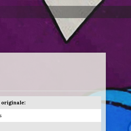
 originale:
s