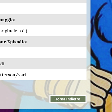
naggio:
originale n.d.)
one.Episodio:
di:
tterson/vari