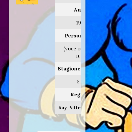
Anno:
1985
Personaggio:
(voce originale
n.d.)
Stagione.Episodio:
5.14
Regia di:
Ray Patterson/vari