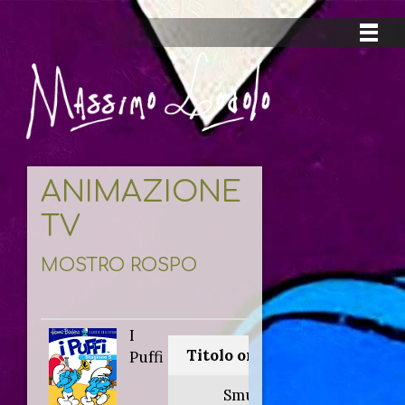
ANIMAZIONE
TV
MOSTRO ROSPO
I
Titolo originale:
Puffi
Smurfs