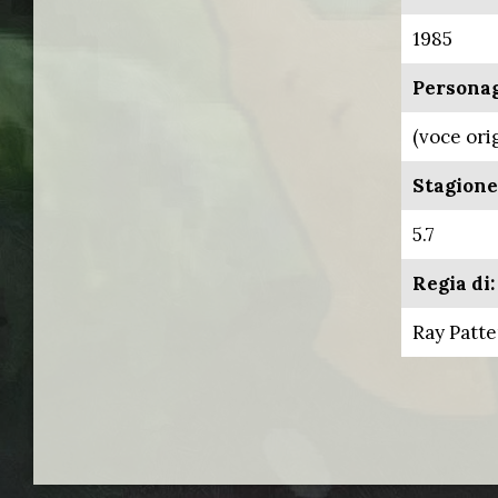
1985
Personag
(voce ori
Stagione
5.7
Regia di:
Ray Patt