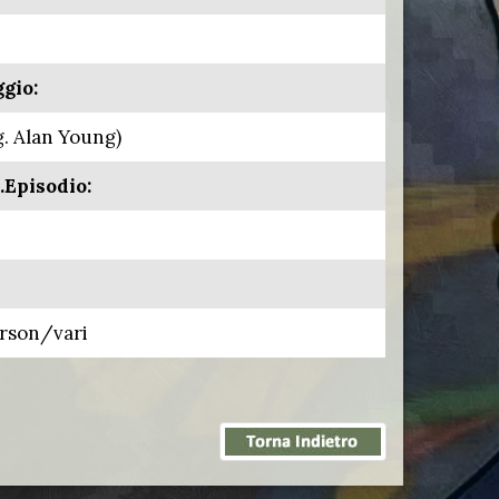
gio:
g. Alan Young)
.Episodio:
erson/vari