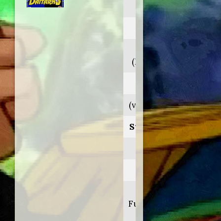
3
Anno:
1978>1979
(Doppiaggio 2006)
Personaggio:
(voce originale n.d.)
Stagione.Episodio:
1.40
Regia di:
Ryôji
Fujiwara/Yoshiyuki
Tomino