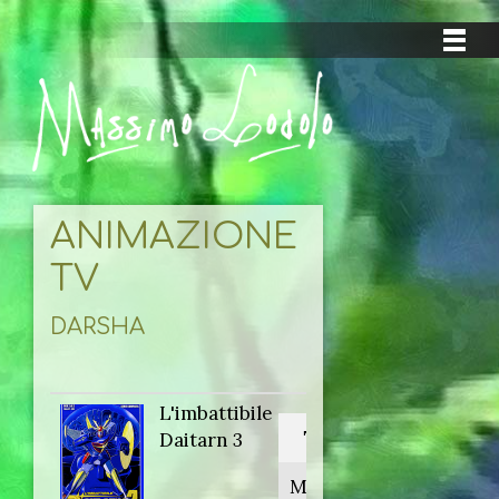
ANIMAZIONE
TV
DARSHA
L'imbattibile
Titolo originale:
Daitarn 3
Muteki kôjin Daitân