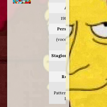
Anno:
1984>1985
Personaggio:
(voce orig. Bob
Holt)
Stagione.Episodio:
1/2
Regia di:
Ray
Patterson/Oscar
Dufau