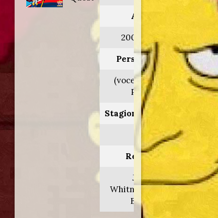
Anno:
2008>2009
Personaggio:
(voce orig. Ron
Pardo)
Stagione.Episodio:
1
Regia di:
Jamie
Whitney/Paul H.
Brown