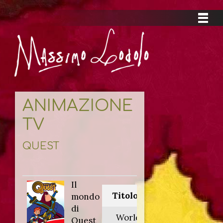
ANIMAZIONE
TV
QUEST
Il
Titolo originale:
mondo
di
World of Quest
Quest