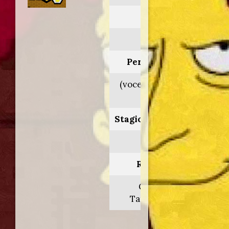
Anno:
2004
Personaggio:
(voce orig. Daran
Norris)
Stagione.Episodio:
4.11
Regia di:
Genndy
Tartakovsky