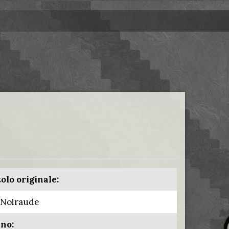
tolo originale:
 Noiraude
no: