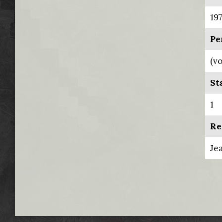
19
Pe
(v
St
1
Re
Je