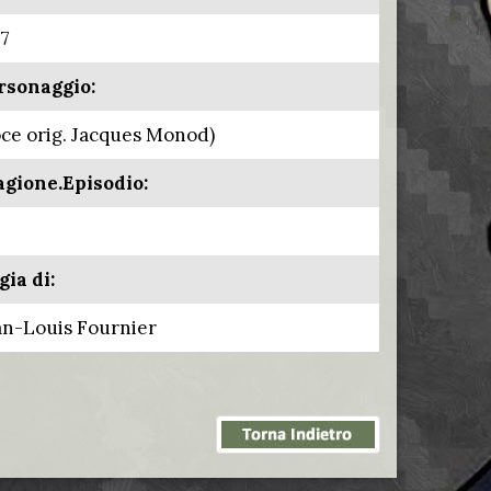
77
rsonaggio:
oce orig. Jacques Monod)
agione.Episodio:
gia di:
an-Louis Fournier