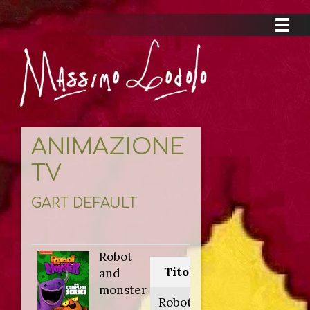
ANIMAZIONE
TV
GART DEFAULT
Robot
Titolo originale:
and
monster
Robot and monster