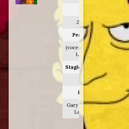
Anno:
2012>2013
Personaggio:
(voce orig. Maurice
LaMarche)
Stagione.Episodio:
1/2
Regia di:
Gary Conrad/Sam
Levine/vari